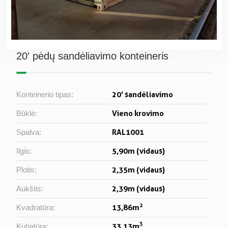
20′ pėdų sandėliavimo konteineris
20' sandėliavimo
Konteinerio tipas:
Vieno krovimo
Būklė:
RAL1001
Spalva:
5,90m (vidaus)
Ilgis:
2,35m (vidaus)
Plotis:
2,39m (vidaus)
Aukštis:
2
13,86m
Kvadratūra:
3
33,13m
Kubatūra: