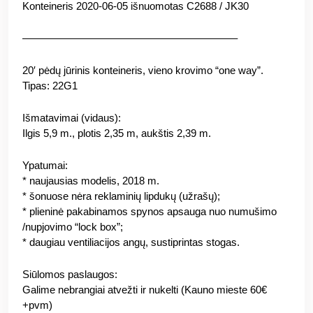
Konteineris 2020-06-05 išnuomotas C2688 / JK30
————————————————————–
20′ pėdų jūrinis konteineris, vieno krovimo “one way”.
Tipas: 22G1
Išmatavimai (vidaus):
Ilgis 5,9 m., plotis 2,35 m, aukštis 2,39 m.
Ypatumai:
* naujausias modelis, 2018 m.
* šonuose nėra reklaminių lipdukų (užrašų);
* plieninė pakabinamos spynos apsauga nuo numušimo
/nupjovimo “lock box”;
* daugiau ventiliacijos angų, sustiprintas stogas.
Siūlomos paslaugos:
Galime nebrangiai atvežti ir nukelti (Kauno mieste 60€
+pvm)