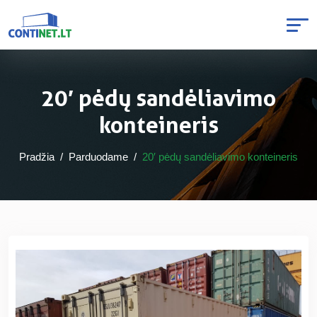
20′ pėdų sandėliavimo
konteineris
Pradžia
Parduodame
20′ pėdų sandėliavimo konteineris