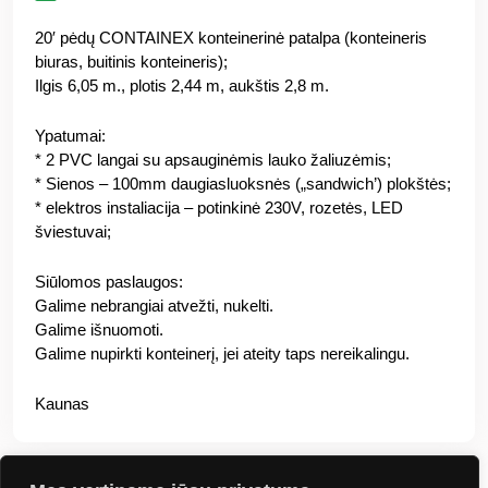
20′ pėdų CONTAINEX konteinerinė patalpa (konteineris
biuras, buitinis konteineris);
Ilgis 6,05 m., plotis 2,44 m, aukštis 2,8 m.
Ypatumai:
* 2 PVC langai su apsauginėmis lauko žaliuzėmis;
* Sienos – 100mm daugiasluoksnės („sandwich’) plokštės;
* elektros instaliacija – potinkinė 230V, rozetės, LED
šviestuvai;
Siūlomos paslaugos:
Galime nebrangiai atvežti, nukelti.
Galime išnuomoti.
Galime nupirkti konteinerį, jei ateity taps nereikalingu.
Kaunas