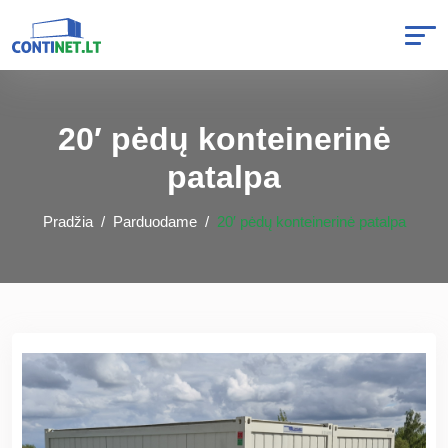
20′ pėdų konteinerinė
patalpa
Pradžia
Parduodame
20′ pėdų konteinerinė patalpa