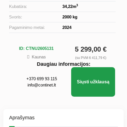
3
Kubatūra:
34,22m
Svoris:
2000 kg
Pagaminimo metai:
2024
5 299,00 €
ID: CTNU2605131
Kaunas
(su PVM 6 411,79 €)
Daugiau informacijos:
+370 699 93 115
Siųsti užklausą
info@continet.lt
Aprašymas