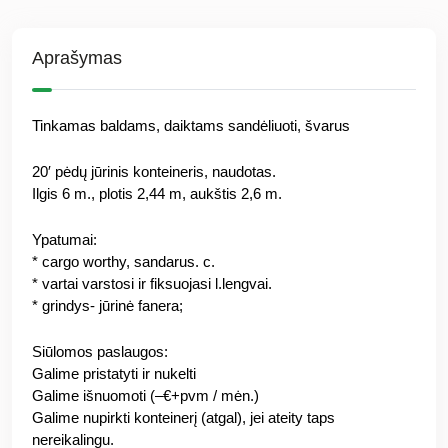
Aprašymas
Tinkamas baldams, daiktams sandėliuoti, švarus
20′ pėdų jūrinis konteineris, naudotas.
Ilgis 6 m., plotis 2,44 m, aukštis 2,6 m.
Ypatumai:
* cargo worthy, sandarus. c.
* vartai varstosi ir fiksuojasi l.lengvai.
* grindys- jūrinė fanera;
Siūlomos paslaugos:
Galime pristatyti ir nukelti
Galime išnuomoti (–€+pvm / mėn.)
Galime nupirkti konteinerį (atgal), jei ateity taps
nereikalingu.