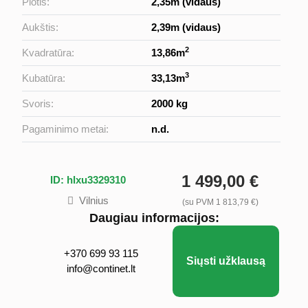
Plotis:
2,35m (vidaus)
Aukštis:
2,39m (vidaus)
2
Kvadratūra:
13,86m
3
Kubatūra:
33,13m
Svoris:
2000 kg
Pagaminimo metai:
n.d.
1 499,00 €
ID: hlxu3329310
Vilnius
(su PVM 1 813,79 €)
Daugiau informacijos:
+370 699 93 115
Siųsti užklausą
info@continet.lt