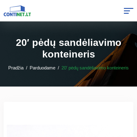
20′ pėdų sandėliavimo
konteineris
Pradžia
Parduodame
20′ pėdų sandėliavimo konteineris