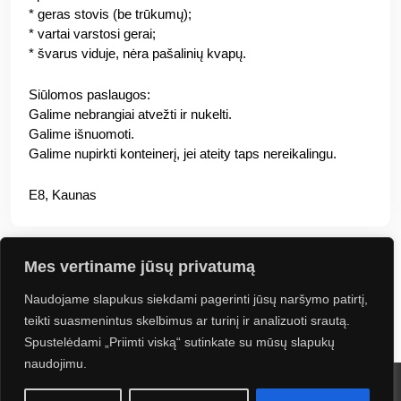
* geras stovis (be trūkumų);
* vartai varstosi gerai;
* švarus viduje, nėra pašalinių kvapų.
Siūlomos paslaugos:
Galime nebrangiai atvežti ir nukelti.
Galime išnuomoti.
Galime nupirkti konteinerį, jei ateity taps nereikalingu.
E8, Kaunas
Mes vertiname jūsų privatumą
Naudojame slapukus siekdami pagerinti jūsų naršymo patirtį,
Jus gali sudominti
teikti suasmenintus skelbimus ar turinį ir analizuoti srautą.
Spustelėdami „Priimti viską“ sutinkate su mūsų slapukų
naudojimu.
2024 UAB Kontineta. Visos teisės saugomos. Sprendimas: