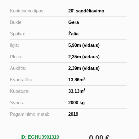
Konteinerio tipas:
20' sandėliavimo
Būklė:
Gera
Spalva:
Žalia
Ilgis:
5,90m (vidaus)
Plotis:
2,35m (vidaus)
Aukštis:
2,39m (vidaus)
2
Kvadratūra:
13,86m
3
Kubatūra:
33,13m
Svoris:
2000 kg
Pagaminimo metai:
2019
0,00 €
ID: EGHU3901319