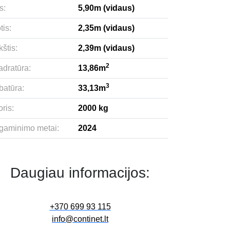
s:
5,90m (vidaus)
tis:
2,35m (vidaus)
štis:
2,39m (vidaus)
2
adratūra:
13,86m
3
batūra:
33,13m
ris:
2000 kg
gaminimo metai:
2024
Daugiau informacijos:
+370 699 93 115
info@continet.lt