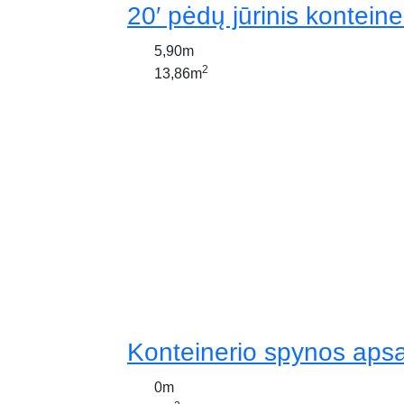
20′ pėdų jūrinis konteine
5,90m
2
13,86m
Konteinerio spynos aps
0m