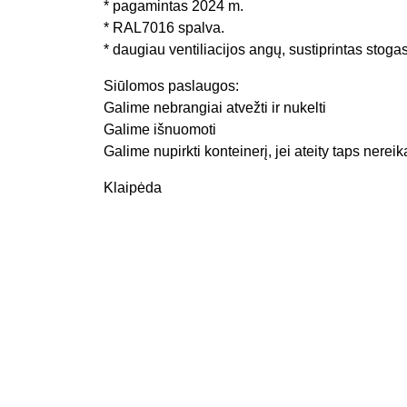
* pagamintas 2024 m.
* RAL7016 spalva.
* daugiau ventiliacijos angų, sustiprintas stogas
Siūlomos paslaugos:
Galime nebrangiai atvežti ir nukelti
Galime išnuomoti
Galime nupirkti konteinerį, jei ateity taps nereik
Klaipėda