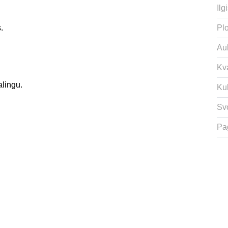
Ilgi
.
Plo
Auk
Kv
alingu.
Ku
Svo
Pa