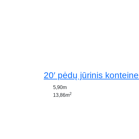
20′ pėdų jūrinis konteine
5,90m
2
13,86m