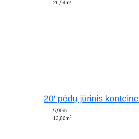
2
26,54m
20′ pėdų jūrinis konteine
5,90m
2
13,86m