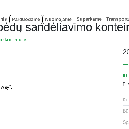
inis
Superkame
Transport
Parduodame
Nuomojame
pėdų sandėliavimo kontei
o konteineris
20
ID
V
 way”.
Kon
Bū
Sp