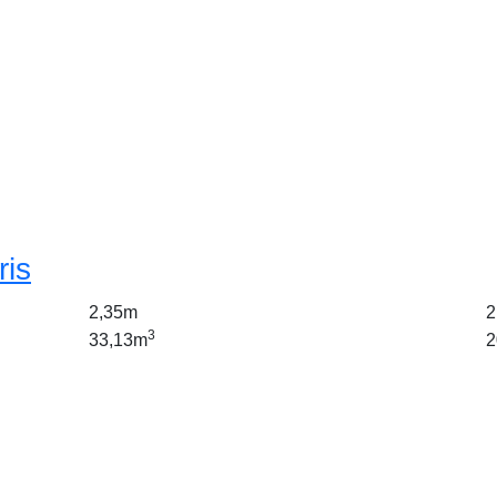
ris
2,35m
2
3
33,13m
2