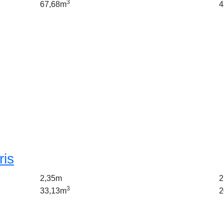
3
67,68m
4
ris
2,35m
2
3
33,13m
2