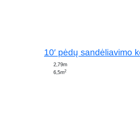
10′ pėdų sandėliavimo k
2,79m
2
6,5m