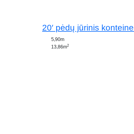
20′ pėdų jūrinis konteine
5,90m
2
13,86m