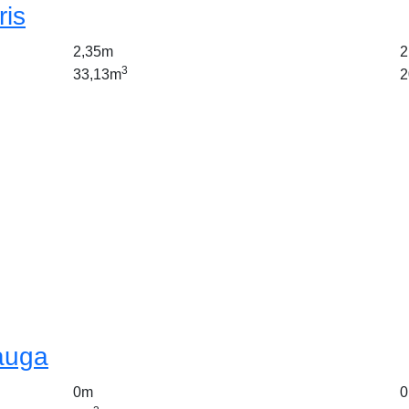
ris
2,35m
2
3
33,13m
2
auga
0m