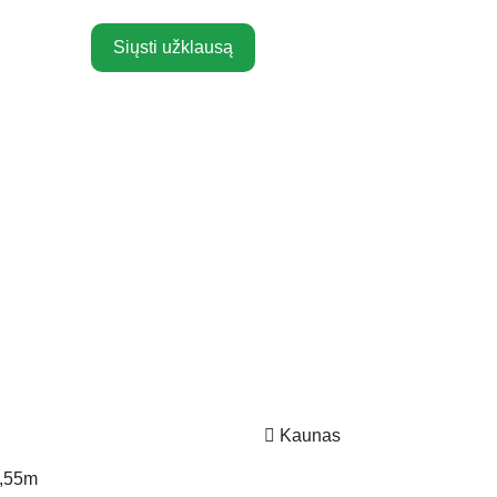
Siųsti užklausą
Kaunas
,55m