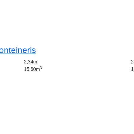
onteineris
2,34m
2
3
15,60m
1