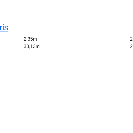
ris
2,35m
2
3
33,13m
2