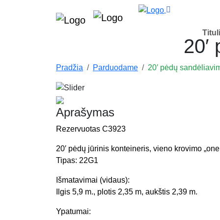
Titul
20′ 
Pradžia
Parduodame
20′ pėdų sandėliavim
Aprašymas
Rezervuotas C3923
20′ pėdų jūrinis konteineris, vieno krovimo „one
Tipas: 22G1
Išmatavimai (vidaus):
Ilgis 5,9 m., plotis 2,35 m, aukštis 2,39 m.
Ypatumai: