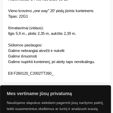
Vieno krovimo „one way” 20′ pėdų jūrinis konteineris
Tipas: 22G1
Išmatavimai (vidaus):
Ilgis 5,9 m., plotis 2,35 m, aukštis 2,39 m.
Siūlomos paslaugos:
Galime nebrangiai atvežti ir nukelti
Galime išnuomoti
Galime nupirkti konteinerį, jei ateity taps nereikalingu.
E8 F260120_C2002TT260_
Mes vertiname jūsų privatumą
Naudojame slapukus siekdami pagerinti jūsų naršymo patirtį,
Jus gali sudominti
teikti suasmenintus skelbimus ar turinį ir analizuoti srautą.