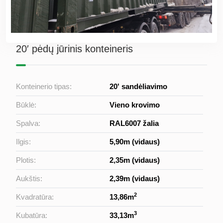
20′ pėdų jūrinis konteineris
Konteinerio tipas:
20' sandėliavimo
Būklė:
Vieno krovimo
Spalva:
RAL6007 žalia
Ilgis:
5,90m (vidaus)
Plotis:
2,35m (vidaus)
Aukštis:
2,39m (vidaus)
2
Kvadratūra:
13,86m
3
Kubatūra:
33,13m