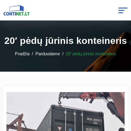
20′ pėdų jūrinis konteineris
Pradžia
Parduodame
20′ pėdų jūrinis konteineris