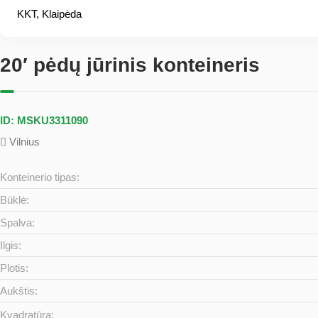
KKT, Klaipėda
20′ pėdų jūrinis konteineris
ID: MSKU3311090
Vilnius
Konteinerio tipas:
Būklė:
Spalva:
Ilgis:
Plotis:
Aukštis:
Kvadratūra: