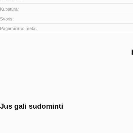
Kubatūra:
Svoris:
Pagaminimo metai:
Jus gali sudominti