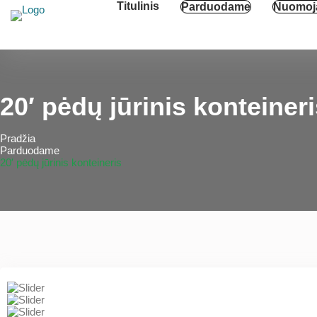
Titulinis
Parduodame
Nuomoj
20′ pėdų jūrinis konteiner
Pradžia
Parduodame
20′ pėdų jūrinis konteineris