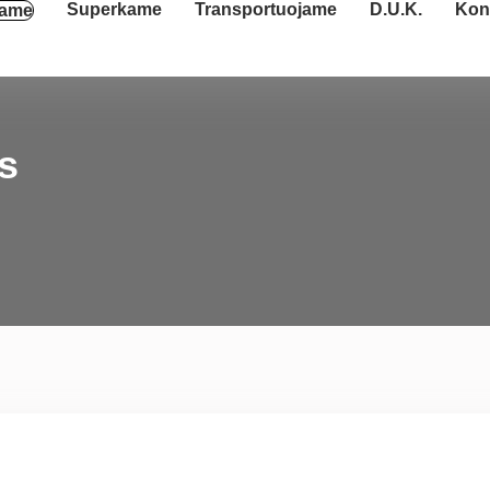
Superkame
Transportuojame
D.U.K.
Kon
ame
is