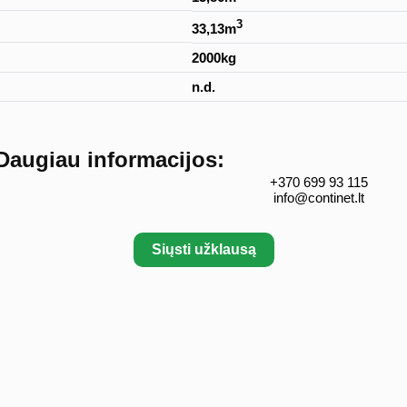
3
33,13m
2000kg
n.d.
Daugiau informacijos:
+370 699 93 115
info@continet.lt
Siųsti užklausą