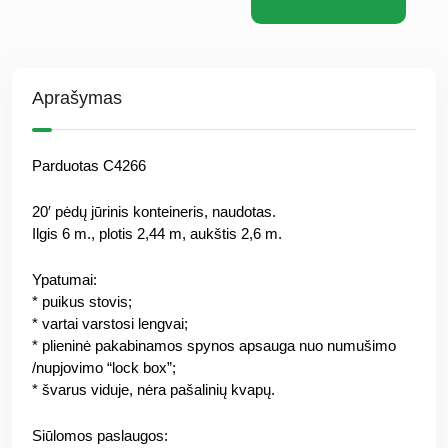
Aprašymas
Parduotas C4266
20′ pėdų jūrinis konteineris, naudotas.
Ilgis 6 m., plotis 2,44 m, aukštis 2,6 m.
Ypatumai:
* puikus stovis;
* vartai varstosi lengvai;
* plieninė pakabinamos spynos apsauga nuo numušimo
/nupjovimo “lock box”;
* švarus viduje, nėra pašalinių kvapų.
Siūlomos paslaugos: