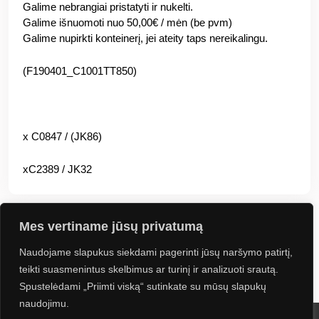
Galime nebrangiai pristatyti ir nukelti.
Galime išnuomoti nuo 50,00€ / mėn (be pvm)
Galime nupirkti konteinerį, jei ateity taps nereikalingu.
(F190401_C1001TT850)
x C0847 / (JK86)
xC2389 / JK32
Mes vertiname jūsų privatumą
Naudojame slapukus siekdami pagerinti jūsų naršymo patirtį,
Jus gali sudominti
teikti suasmenintus skelbimus ar turinį ir analizuoti srautą.
Spustelėdami „Priimti viską“ sutinkate su mūsų slapukų
naudojimu.