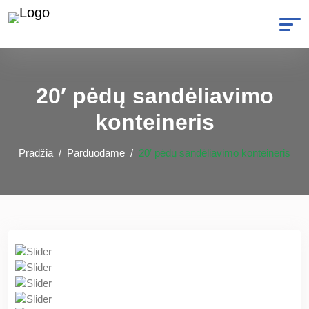
20′ pėdų sandėliavimo
konteineris
Pradžia
Parduodame
20′ pėdų sandėliavimo konteineris