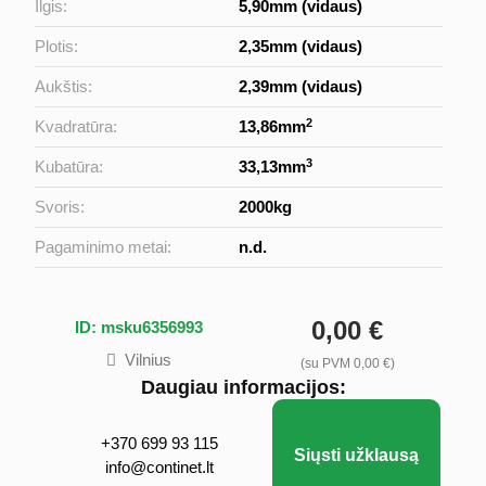
Ilgis:
5,90mm (vidaus)
Plotis:
2,35mm (vidaus)
Aukštis:
2,39mm (vidaus)
2
Kvadratūra:
13,86mm
3
Kubatūra:
33,13mm
Svoris:
2000kg
Pagaminimo metai:
n.d.
0,00 €
ID: msku6356993
Vilnius
(su PVM 0,00 €)
Daugiau informacijos:
+370 699 93 115
Siųsti užklausą
info@continet.lt