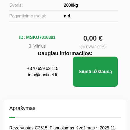
Svoris:
2000kg
Pagaminimo metai:
n.d.
0,00 €
ID: MSKU7016391
Vilnius
(su PVM 0,00 €)
Daugiau informacijos:
+370 699 93 115
Siųsti užklausą
info@continet.lt
Aprašymas
Rezervuotas C3515. Planuojamas išvežimas ~ 2025-11-