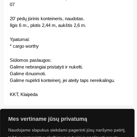
07
20′ pėdų jūrinis konteineris, naudotas.
Ilgis 6 m., plotis 2,44 m, aukštis 2,6 m.
Ypatumai:
* cargo worthy
Siūlomos paslaugos:
Galime nebrangiai pristatyti ir nukelti.
Galime išnuomoti.
Galime nupirkti konteinerį, jei ateity taps nereikalingu.
KKT, Klaipėda
Mes vertiname jūsų privatumą
Naudojame slapukus siekdami pagerinti jūsų naršymo patirtį,
Jus gali sudominti