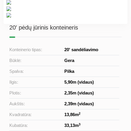
20′ pėdų jūrinis konteineris
Konteinerio tipas:
20' sandėliavimo
Būklė:
Gera
Spalva:
Pilka
Ilgis:
5,90m (vidaus)
Plotis:
2,35m (vidaus)
Aukštis:
2,39m (vidaus)
2
Kvadratūra:
13,86m
3
Kubatūra:
33,13m