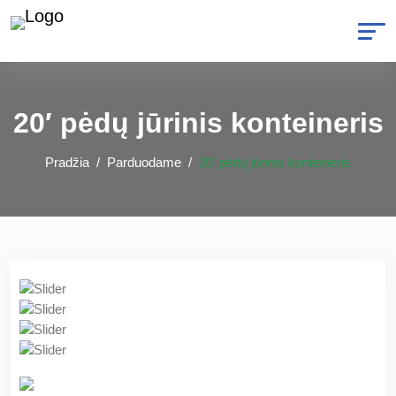
20′ pėdų jūrinis konteineris
Pradžia
Parduodame
20′ pėdų jūrinis konteineris