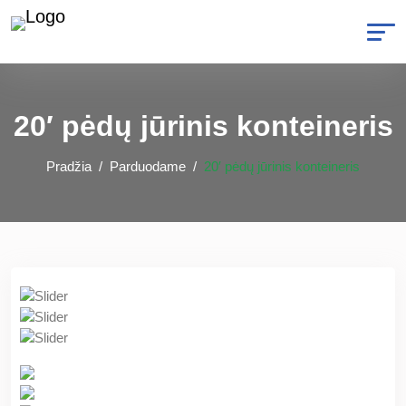
20′ pėdų jūrinis konteineris
Pradžia
Parduodame
20′ pėdų jūrinis konteineris