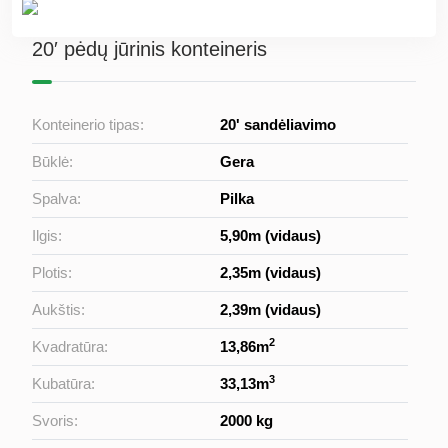
20′ pėdų jūrinis konteineris
Konteinerio tipas:
20' sandėliavimo
Būklė:
Gera
Spalva:
Pilka
Ilgis:
5,90m (vidaus)
Plotis:
2,35m (vidaus)
Aukštis:
2,39m (vidaus)
2
Kvadratūra:
13,86m
3
Kubatūra:
33,13m
Svoris:
2000 kg