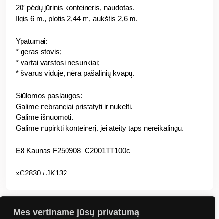
20′ pėdų jūrinis konteineris, naudotas.
Ilgis 6 m., plotis 2,44 m, aukštis 2,6 m.
Ypatumai:
* geras stovis;
* vartai varstosi nesunkiai;
* švarus viduje, nėra pašalinių kvapų.
Siūlomos paslaugos:
Galime nebrangiai pristatyti ir nukelti.
Galime išnuomoti.
Galime nupirkti konteinerį, jei ateity taps nereikalingu.
E8 Kaunas F250908_C2001TT100c
xC2830 / JK132
Mes vertiname jūsų privatumą