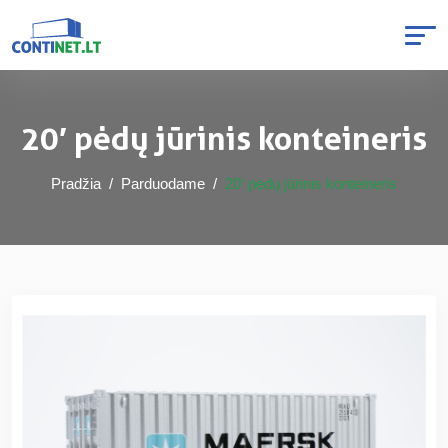
20′ pėdų jūrinis konteineris
Pradžia
Parduodame
20′ pėdų jūrinis konteineris