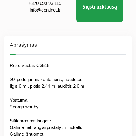
+370 699 93 115
Siųsti užklausą
info@continet.lt
Aprašymas
Rezervuotas C3515
20′ pėdų jūrinis konteineris, naudotas.
Ilgis 6 m., plotis 2,44 m, aukštis 2,6 m.
Ypatumai:
* cargo worthy
Siūlomos paslaugos:
Galime nebrangiai pristatyti ir nukelti.
Galime išnuomoti.