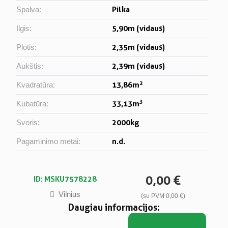
Pilka
Spalva:
5,90m (vidaus)
Ilgis:
2,35m (vidaus)
Plotis:
2,39m (vidaus)
Aukštis:
2
13,86m
Kvadratūra:
3
33,13m
Kubatūra:
2000kg
Svoris:
n.d.
Pagaminimo metai:
0,00 €
ID: MSKU7578228
Vilnius
(su PVM 0,00 €)
Daugiau informacijos: