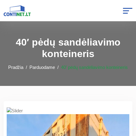
40′ pėdų sandėliavimo
konteineris
Pradžia
Parduodame
40′ pėdų sandėliavimo konteineris