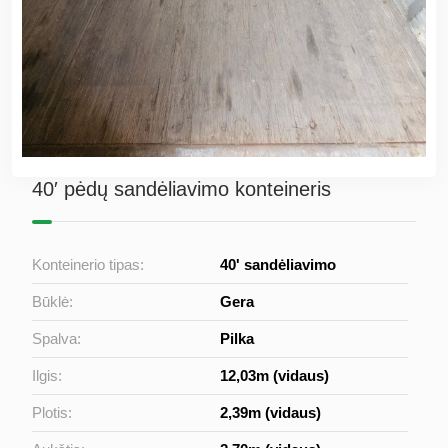
40′ pėdų sandėliavimo konteineris
Konteinerio tipas:
40' sandėliavimo
Būklė:
Gera
Spalva:
Pilka
Ilgis:
12,03m (vidaus)
Plotis:
2,39m (vidaus)