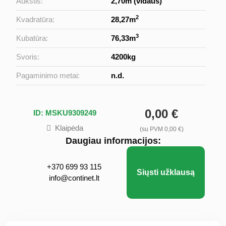
Aukštis:
2,70m (vidaus)
2
Kvadratūra:
28,27m
3
Kubatūra:
76,33m
Svoris:
4200kg
Pagaminimo metai:
n.d.
0,00 €
ID: MSKU9309249
Klaipėda
(su PVM 0,00 €)
Daugiau informacijos:
+370 699 93 115
Siųsti užklausą
info@continet.lt