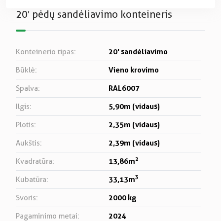
20′ pėdų sandėliavimo konteineris
20' sandėliavimo
Konteinerio tipas:
Vieno krovimo
Būklė:
RAL6007
Spalva:
5,90m (vidaus)
Ilgis:
2,35m (vidaus)
Plotis:
2,39m (vidaus)
Aukštis:
2
13,86m
Kvadratūra:
3
33,13m
Kubatūra:
2000 kg
Svoris:
2024
Pagaminimo metai: