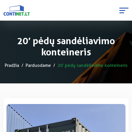
20′ pėdų sandėliavimo
konteineris
Pradžia
Parduodame
20′ pėdų sandėliavimo konteineris