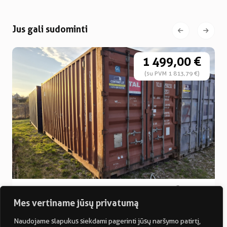
Jus gali sudominti
1 499,00 €
(su PVM 1 813,79 €)
20′ pėdų jūrinis konteineris
Vilnius
Mes vertiname jūsų privatumą
5,90m
2,35m
2,39m
2
3
13,86m
33,13m
2000 kg
Naudojame slapukus siekdami pagerinti jūsų naršymo patirtį,