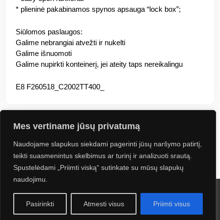
* plieninė pakabinamos spynos apsauga “lock box”;
Siūlomos paslaugos:
Galime nebrangiai atvežti ir nukelti
Galime išnuomoti
Galime nupirkti konteinerį, jei ateity taps nereikalingu
E8 F260518_C2002TT400_
Mes vertiname jūsų privatumą
Naudojame slapukus siekdami pagerinti jūsų naršymo patirtį,
Jus gali sudominti
teikti suasmenintus skelbimus ar turinį ir analizuoti srautą.
Spustelėdami „Priimti viską“ sutinkate su mūsų slapukų
naudojimu.
2024 UAB Kontineta. Visos teisės saugomos. Sprendimas:
Navus
Pasirinkti
Atmesti visus
Priimti visus