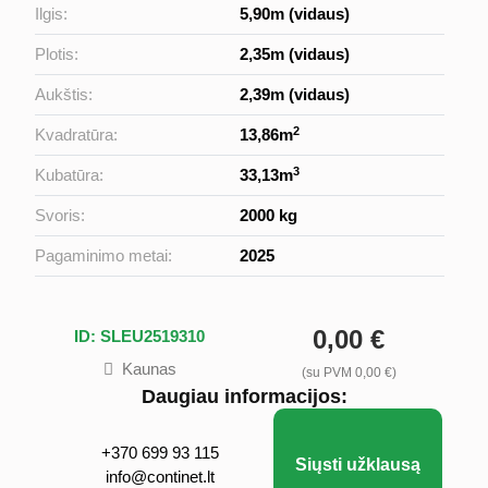
Ilgis:
5,90m (vidaus)
Plotis:
2,35m (vidaus)
Aukštis:
2,39m (vidaus)
2
Kvadratūra:
13,86m
3
Kubatūra:
33,13m
Svoris:
2000 kg
Pagaminimo metai:
2025
0,00 €
ID: SLEU2519310
Kaunas
(su PVM 0,00 €)
Daugiau informacijos:
+370 699 93 115
Siųsti užklausą
info@continet.lt