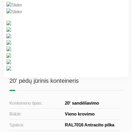
20′ pėdų jūrinis konteineris
Konteinerio tipas:
20' sandėliavimo
Būklė:
Vieno krovimo
Spalva:
RAL7016 Antracito pilka