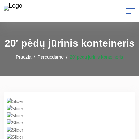
20′ pėdų jūrinis konteineris
Pradžia
Parduodame
20′ pėdų jūrinis konteineris