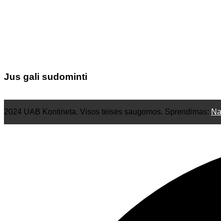
Jus gali sudominti
2024 UAB Kontineta. Visos teisės saugomos. Sprendimas:
Na