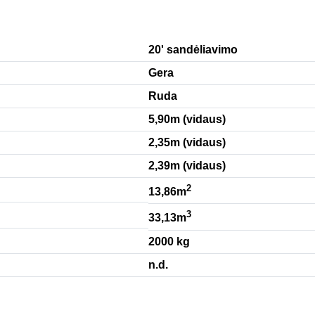
20' sandėliavimo
Gera
Ruda
5,90m (vidaus)
2,35m (vidaus)
2,39m (vidaus)
2
13,86m
3
33,13m
2000 kg
n.d.