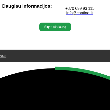
Daugiau informacijos:
+370 699 93 115
info@continet.lt
Siųsti užklausą
vus