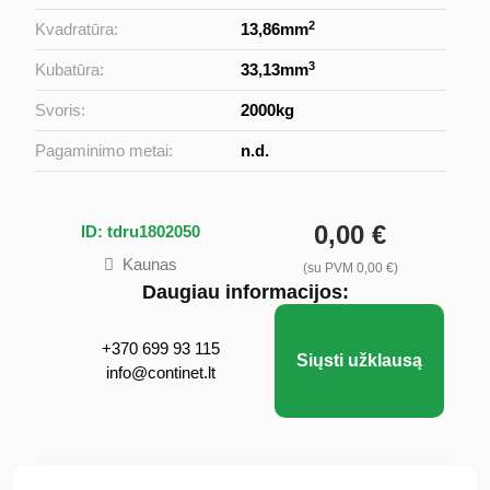
2
Kvadratūra:
13,86mm
3
Kubatūra:
33,13mm
Svoris:
2000kg
Pagaminimo metai:
n.d.
0,00 €
ID: tdru1802050
Kaunas
(su PVM 0,00 €)
Daugiau informacijos:
+370 699 93 115
Siųsti užklausą
info@continet.lt