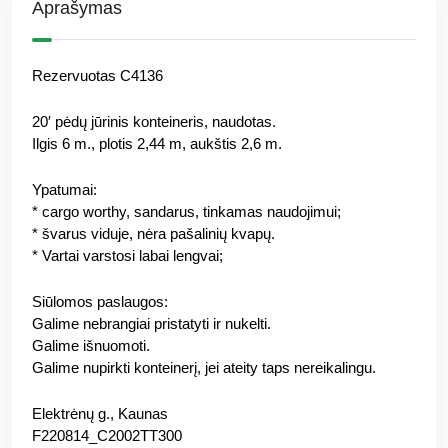
Aprašymas
Rezervuotas C4136
20′ pėdų jūrinis konteineris, naudotas.
Ilgis 6 m., plotis 2,44 m, aukštis 2,6 m.
Ypatumai:
* cargo worthy, sandarus, tinkamas naudojimui;
* švarus viduje, nėra pašalinių kvapų.
* Vartai varstosi labai lengvai;
Siūlomos paslaugos:
Galime nebrangiai pristatyti ir nukelti.
Galime išnuomoti.
Galime nupirkti konteinerį, jei ateity taps nereikalingu.
Elektrėnų g., Kaunas
F220814_C2002TT300