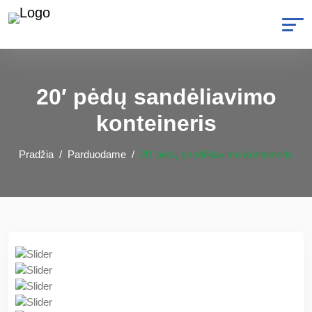
20′ pėdų sandėliavimo
konteineris
Pradžia
Parduodame
20′ pėdų sandėliavimo konteineris