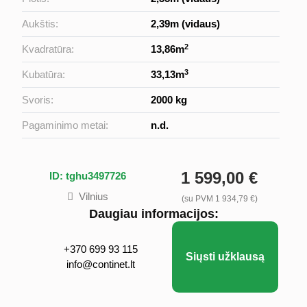
Aukštis:
2,39m (vidaus)
2
Kvadratūra:
13,86m
3
Kubatūra:
33,13m
Svoris:
2000 kg
Pagaminimo metai:
n.d.
1 599,00 €
ID: tghu3497726
Vilnius
(su PVM 1 934,79 €)
Daugiau informacijos:
+370 699 93 115
Siųsti užklausą
info@continet.lt