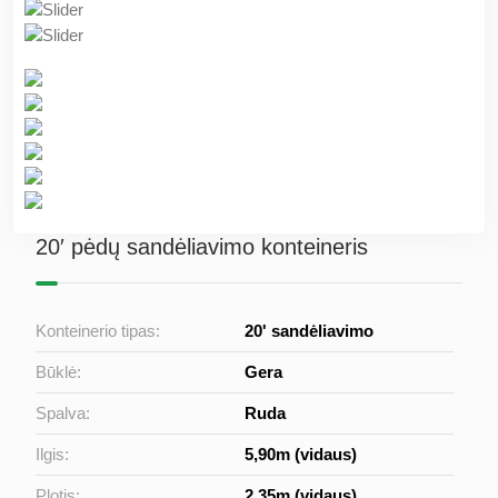
20′ pėdų sandėliavimo konteineris
Konteinerio tipas:
20' sandėliavimo
Būklė:
Gera
Spalva:
Ruda
Ilgis:
5,90m (vidaus)
Plotis:
2,35m (vidaus)