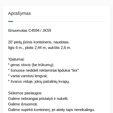
Aprašymas
Išnuomotas C4594 / JK59
20′ pėdų jūrinis konteineris, naudotas.
Ilgis 6 m., plotis 2,44 m, aukštis 2,6 m.
Ypatumai:
* geras stovis (be trūkumų);
* šonuose nedideli reklaminiai lipdukai “tex”
* vartai varstosi lengvai;
* švarus viduje, jokių pašalinių kvapų.
Siūlomos paslaugos:
Galime nebrangiai pristatyti ir nukelti.
Galime išnuomoti.
Galime nupirkti konteinerį, jei ateity taps nereikalingu.