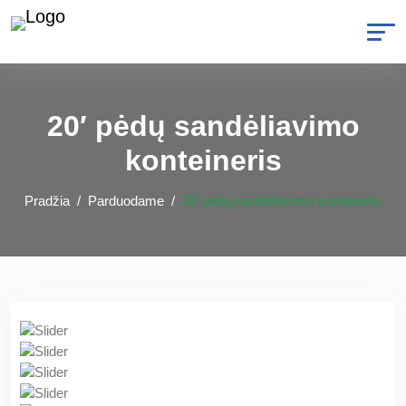
20′ pėdų sandėliavimo
konteineris
Pradžia
Parduodame
20′ pėdų sandėliavimo konteineris