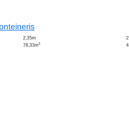
onteineris
2,35m
2
3
76,33m
4