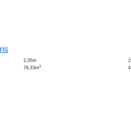
ris
2,35m
2
3
76,33m
4