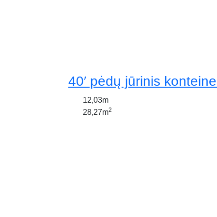
40′ pėdų jūrinis konteine
12,03m
2
28,27m