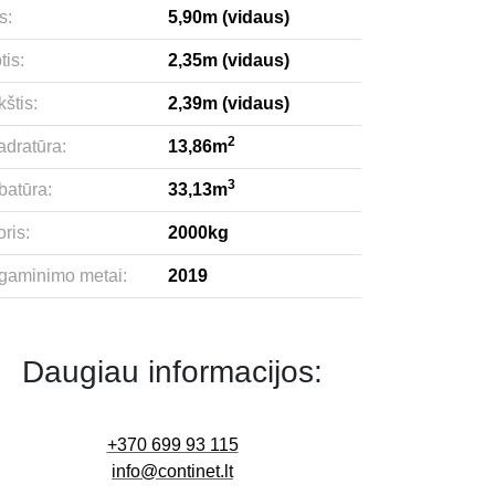
s:
5,90m (vidaus)
tis:
2,35m (vidaus)
štis:
2,39m (vidaus)
2
adratūra:
13,86m
3
batūra:
33,13m
ris:
2000kg
gaminimo metai:
2019
Daugiau informacijos:
+370 699 93 115
info@continet.lt