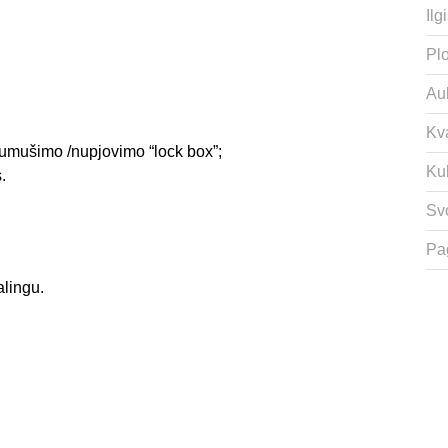
Ilgi
Plo
Auk
Kv
umušimo /nupjovimo “lock box”;
Ku
.
Svo
Pa
alingu.