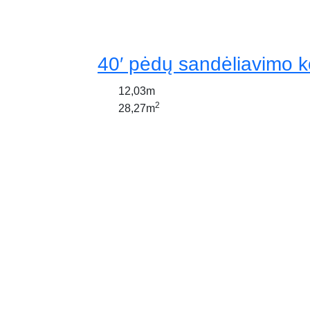
40′ pėdų sandėliavimo k
12,03m
2
28,27m