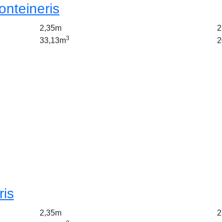
onteineris
2,35m
2
3
33,13m
2
ris
2,35m
2