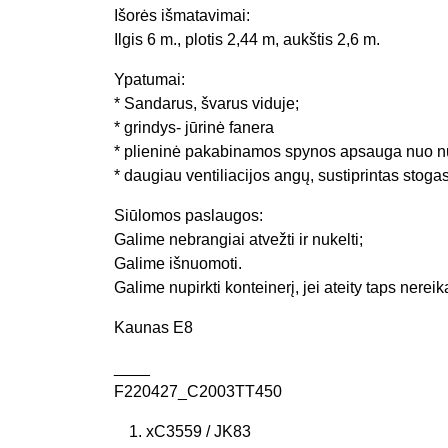
Išorės išmatavimai:
Ilgis 6 m., plotis 2,44 m, aukštis 2,6 m.
Ypatumai:
* Sandarus, švarus viduje;
* grindys- jūrinė fanera
* plieninė pakabinamos spynos apsauga nuo n
* daugiau ventiliacijos angų, sustiprintas stogas
Siūlomos paslaugos:
Galime nebrangiai atvežti ir nukelti;
Galime išnuomoti.
Galime nupirkti konteinerį, jei ateity taps nereik
Kaunas E8
____
F220427_C2003TT450
xC3559 / JK83