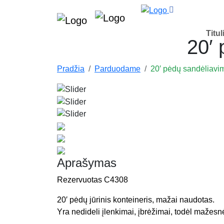
Titul
20′ 
Pradžia
Parduodame
20′ pėdų sandėliavim
Aprašymas
Rezervuotas C4308
20′ pėdų jūrinis konteineris, mažai naudotas.
Yra nedideli įlenkimai, įbrėžimai, todėl mažesn