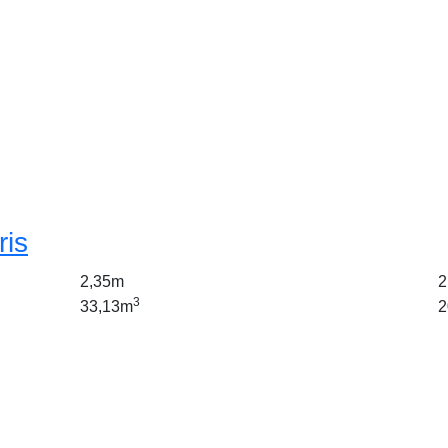
ris
2,35m
2
3
33,13m
2