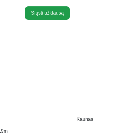
Siųsti užklausą
Kaunas
,9m