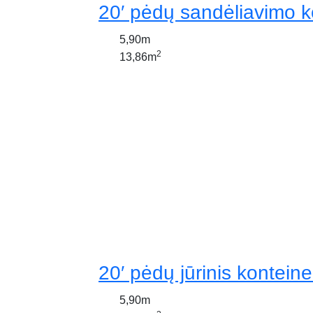
20′ pėdų sandėliavimo k
5,90m
2
13,86m
20′ pėdų jūrinis konteine
5,90m