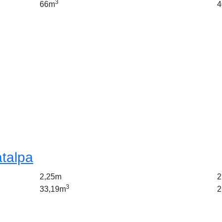
3
66m
4
atalpa
2,25m
2
3
33,19m
2