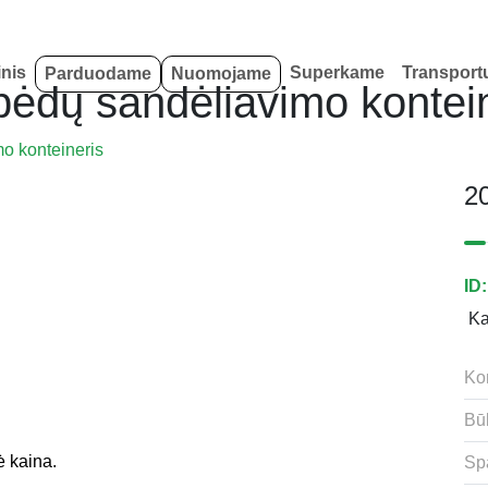
inis
Superkame
Transport
Parduodame
Nuomojame
pėdų sandėliavimo kontei
o konteineris
20
ID
K
Kon
Bū
ė kaina.
Sp