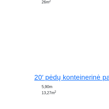
2
26m
20′ pėdų konteinerinė p
5,90m
2
13,27m