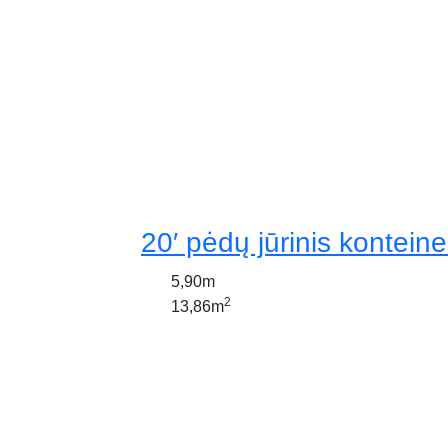
20′ pėdų jūrinis konteine
5,90m
2
13,86m