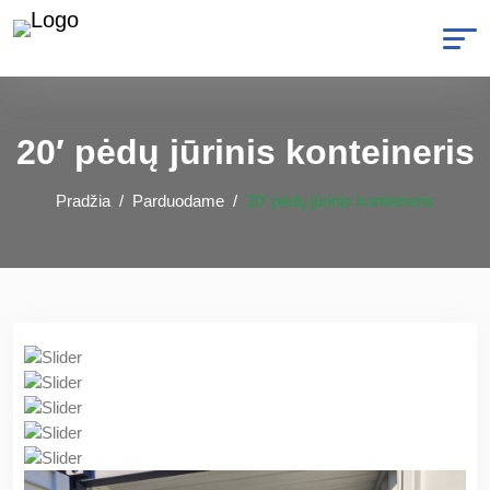
20′ pėdų jūrinis konteineris
Pradžia
Parduodame
20′ pėdų jūrinis konteineris