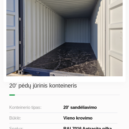
20′ pėdų jūrinis konteineris
Konteinerio tipas:
20' sandėliavimo
Būklė:
Vieno krovimo
Spalva:
RAL7016 Antracito pilka