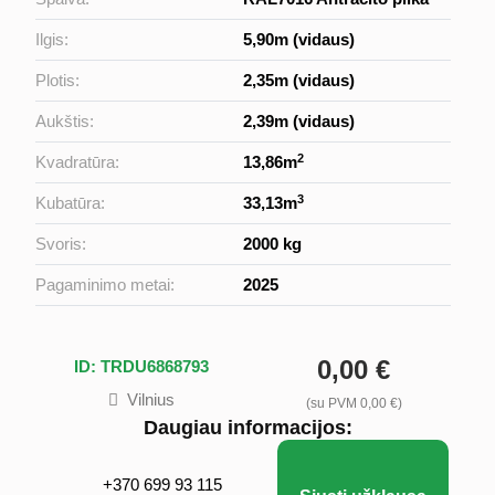
Ilgis:
5,90m (vidaus)
Plotis:
2,35m (vidaus)
Aukštis:
2,39m (vidaus)
2
Kvadratūra:
13,86m
3
Kubatūra:
33,13m
Svoris:
2000 kg
Pagaminimo metai:
2025
0,00 €
ID: TRDU6868793
Vilnius
(su PVM 0,00 €)
Daugiau informacijos:
+370 699 93 115