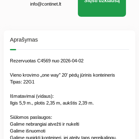
Siųsti užklausą
info@continet.lt
Aprašymas
Rezervuotas C4569 nuo 2026-04-02
Vieno krovimo „one way” 20′ pėdų jūrinis konteineris
Tipas: 22G1
Išmatavimai (vidaus):
Ilgis 5,9 m., plotis 2,35 m, aukštis 2,39 m.
Siūlomos paslaugos:
Galime nebrangiai atvežti ir nukelti
Galime išnuomoti
Galime nupirkti konteinerį, jei ateity taps nereikalingu.