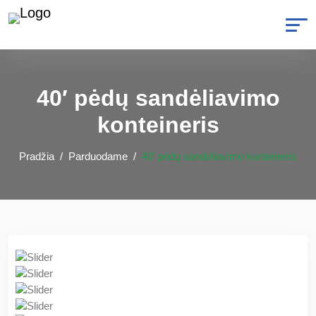
40′ pėdų sandėliavimo
konteineris
Pradžia
Parduodame
40′ pėdų sandėliavimo konteineris