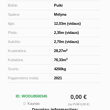
Būklė:
Puiki
Spalva:
Mėlyna
Ilgis:
12,03m (vidaus)
Plotis:
2,35m (vidaus)
Aukštis:
2,70m (vidaus)
2
Kvadratūra:
28,27m
3
Kubatūra:
76,33m
Svoris:
4200kg
Pagaminimo metai:
2021
0,00 €
ID: WODU8500345
Kaunas
(su PVM 0,00 €)
Daugiau informacijos: