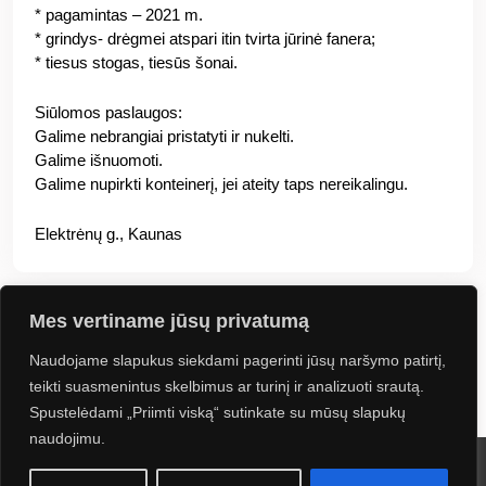
* pagamintas – 2021 m.
* grindys- drėgmei atspari itin tvirta jūrinė fanera;
* tiesus stogas, tiesūs šonai.
Siūlomos paslaugos:
Galime nebrangiai pristatyti ir nukelti.
Galime išnuomoti.
Galime nupirkti konteinerį, jei ateity taps nereikalingu.
Elektrėnų g., Kaunas
Mes vertiname jūsų privatumą
Naudojame slapukus siekdami pagerinti jūsų naršymo patirtį,
Jus gali sudominti
teikti suasmenintus skelbimus ar turinį ir analizuoti srautą.
Spustelėdami „Priimti viską“ sutinkate su mūsų slapukų
naudojimu.
2024 UAB Kontineta. Visos teisės saugomos. Sprendimas: