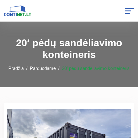
20′ pėdų sandėliavimo
konteineris
Pradžia
Parduodame
20′ pėdų sandėliavimo konteineris