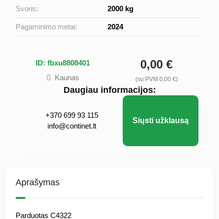
Svoris:
2000 kg
Pagaminimo metai:
2024
0,00 €
ID: fbxu8808401
Kaunas
(su PVM 0,00 €)
Daugiau informacijos:
+370 699 93 115
Siųsti užklausą
info@continet.lt
Aprašymas
Parduotas C4322