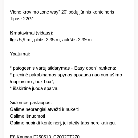
Vieno krovimo „one way” 20′ pėdų jūrinis konteineris
Tipas: 22G1
Išmatavimai (vidaus):
Ilgis 5,9 m., plotis 2,35 m, aukštis 2,39 m.
Ypatumai:
* patogesnis vartų atidarymas -„Easy open” rankena;
* plieninė pakabinamos spynos apsauga nuo numušimo
/nupjovimo „lock box”;
* išskirtinė juoda spalva.
Siūlomos paslaugos:
Galime nebrangiai atvežti ir nukelti
Galime išnuomoti
Galime nupirkti konteinerį, jei ateity taps nereikalingu.
E8 Kaunas F250513_C2002TT270