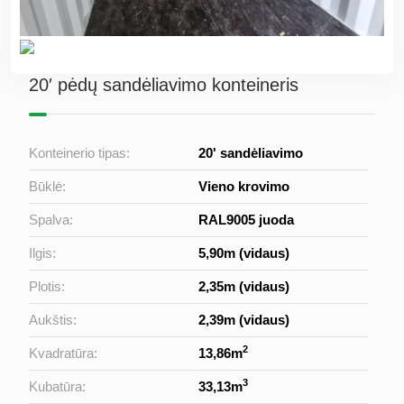
20′ pėdų sandėliavimo konteineris
Konteinerio tipas:
20' sandėliavimo
Būklė:
Vieno krovimo
Spalva:
RAL9005 juoda
Ilgis:
5,90m (vidaus)
Plotis:
2,35m (vidaus)
Aukštis:
2,39m (vidaus)
2
Kvadratūra:
13,86m
3
Kubatūra:
33,13m