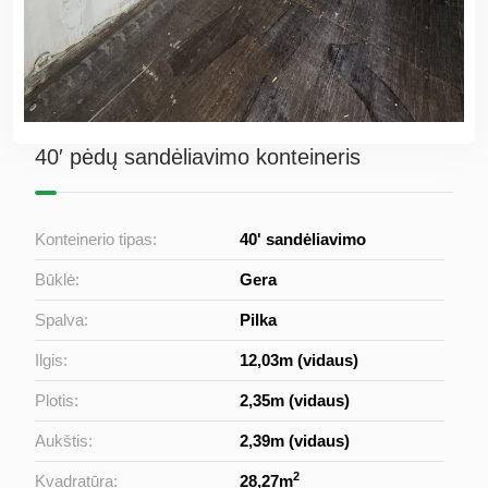
40′ pėdų sandėliavimo konteineris
Konteinerio tipas:
40' sandėliavimo
Būklė:
Gera
Spalva:
Pilka
Ilgis:
12,03m (vidaus)
Plotis:
2,35m (vidaus)
Aukštis:
2,39m (vidaus)
2
Kvadratūra:
28,27m