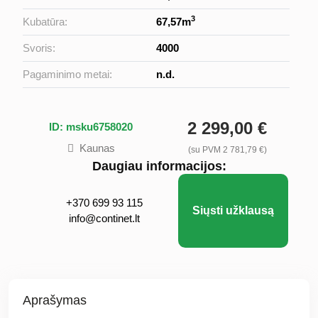
3
Kubatūra:
67,57m
Svoris:
4000
Pagaminimo metai:
n.d.
2 299,00 €
ID: msku6758020
Kaunas
(su PVM 2 781,79 €)
Daugiau informacijos:
+370 699 93 115
Siųsti užklausą
info@continet.lt
Aprašymas