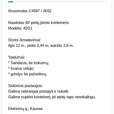
Išnuomotas C4567 / JK62
Naudotas 40′ pėdų jūrinis konteineris
Modelis: 42G1
Išorės išmatavimai:
Ilgis 12 m., plotis 2,44 m, aukštis 2,6 m.
Ypatumai:
* Sandarus, be trūkumų;
* švarus viduje;
* grindys be pažeidimų.
Siūlomos paslaugos:
Galime nebrangiai pristatyti ir nukelti.
Galime nupirkti konteinerį, jei ateity taps nereikalingu.
Elektrėnų g., Kaunas