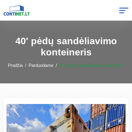
40′ pėdų sandėliavimo
konteineris
Pradžia
Parduodame
40′ pėdų sandėliavimo konteineris