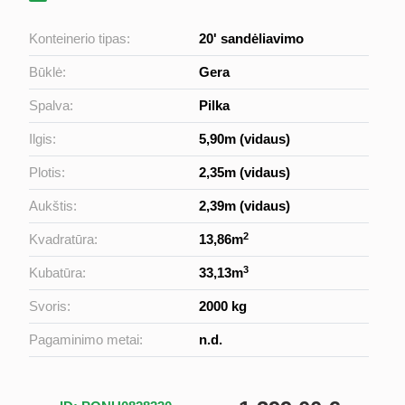
Konteinerio tipas:
20' sandėliavimo
Būklė:
Gera
Spalva:
Pilka
Ilgis:
5,90m (vidaus)
Plotis:
2,35m (vidaus)
Aukštis:
2,39m (vidaus)
2
Kvadratūra:
13,86m
3
Kubatūra:
33,13m
Svoris:
2000 kg
Pagaminimo metai:
n.d.