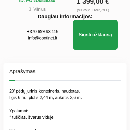
1 399,00 €
ID: PONU0828330
Vilnius
(su PVM 1 692,79 €)
Daugiau informacijos:
+370 699 93 115
Siųsti užklausą
info@continet.lt
Aprašymas
20′ pėdų jūrinis konteineris, naudotas.
Ilgis 6 m., plotis 2,44 m, aukštis 2,6 m.
Ypatumai:
* tuščias, švarus viduje