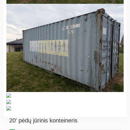
20′ pėdų jūrinis konteineris