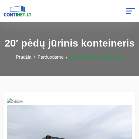
20′ pėdų jūrinis konteineris
Pradžia
Parduodame
20′ pėdų jūrinis konteineris