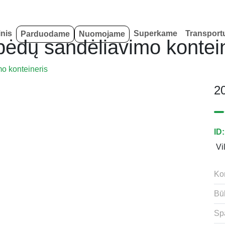
inis
Superkame
Transport
Parduodame
Nuomojame
pėdų sandėliavimo kontei
o konteineris
20
ID
Vi
Kon
Bū
Sp