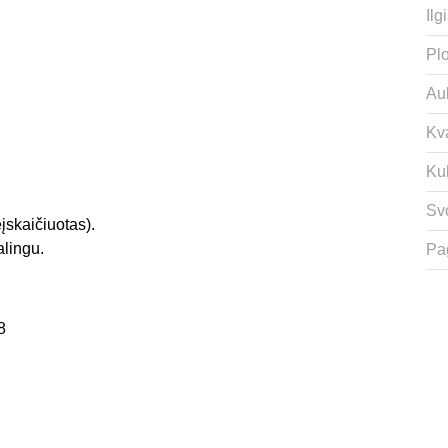
Ilgi
Plo
Auk
Kv
Ku
Svo
įskaičiuotas).
alingu.
Pa
8