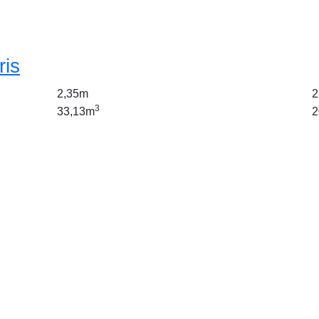
ris
2,35m
2
3
33,13m
2