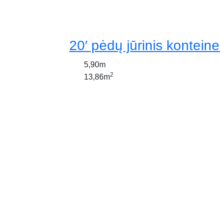
20′ pėdų jūrinis konteine
5,90m
2
13,86m