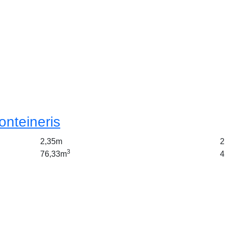
onteineris
2,35m
2
3
76,33m
4