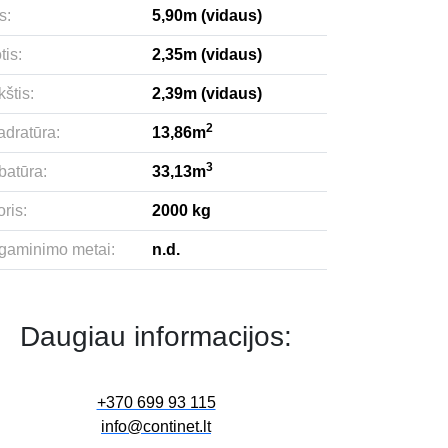
s:
5,90m (vidaus)
tis:
2,35m (vidaus)
štis:
2,39m (vidaus)
2
adratūra:
13,86m
3
batūra:
33,13m
ris:
2000 kg
gaminimo metai:
n.d.
Daugiau informacijos:
+370 699 93 115
info@continet.lt