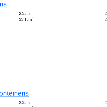
ris
2,35m
2
3
33,13m
2
onteineris
2,35m
2