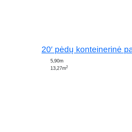
20′ pėdų konteinerinė p
5,90m
2
13,27m