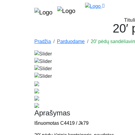
Titul
20′ 
Pradžia
Parduodame
20′ pėdų sandėliavim
Aprašymas
Išnuomotas C4419 / Jk79