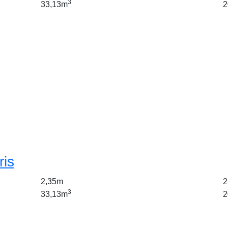
3
33,13m
2
ris
2,35m
2
3
33,13m
2