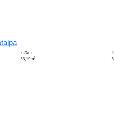
atalpa
2,25m
2
3
33,19m
3