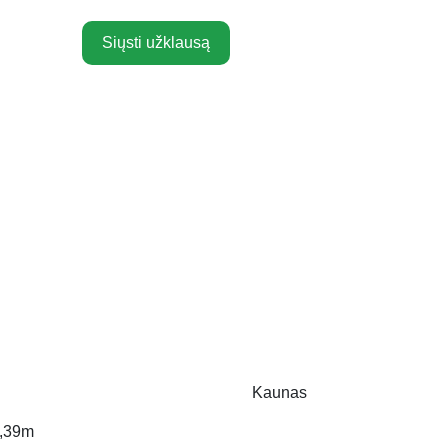
Siųsti užklausą
Kaunas
,39m