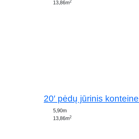
2
13,86m
20′ pėdų jūrinis konteine
5,90m
2
13,86m