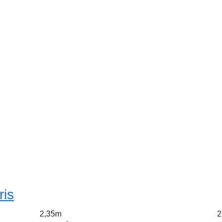
ris
2,35m
2