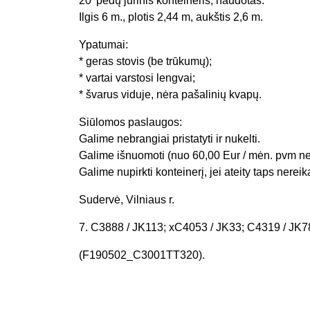
20′ pėdų jūrinis konteineris, naudotas.
Ilgis 6 m., plotis 2,44 m, aukštis 2,6 m.
Ypatumai:
* geras stovis (be trūkumų);
* vartai varstosi lengvai;
* švarus viduje, nėra pašalinių kvapų.
Siūlomos paslaugos:
Galime nebrangiai pristatyti ir nukelti.
Galime išnuomoti (nuo 60,00 Eur / mėn. pvm ne
Galime nupirkti konteinerį, jei ateity taps nereik
Sudervė, Vilniaus r.
7. C3888 / JK113; xC4053 / JK33; C4319 / JK7
(F190502_C3001TT320).