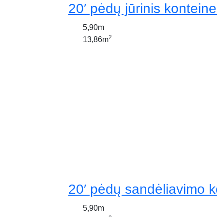
20′ pėdų jūrinis konteine
5,90m
2
13,86m
20′ pėdų sandėliavimo k
5,90m