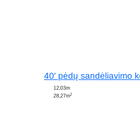
40′ pėdų sandėliavimo k
12,03m
2
28,27m